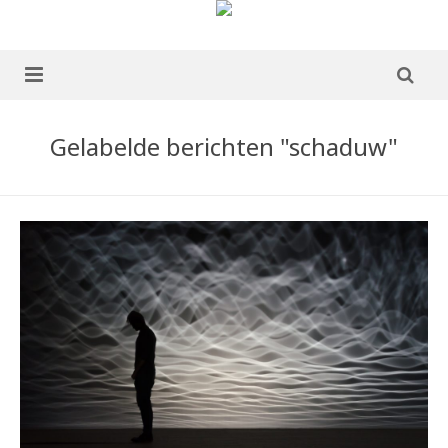
home
Gelabelde berichten "schaduw"
over mij
portfolio
Boek te koop
blog
publicaties
ervaringen
contact