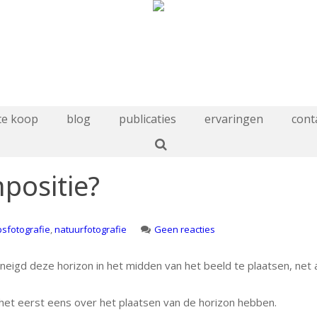
te koop
blog
publicaties
ervaringen
cont
positie?
op
sfotografie
,
natuurfotografie
Geen reacties
Hoe
belangrijk
neigd deze horizon in het midden van het beeld te plaatsen, net 
is
compositie?
 het eerst eens over het plaatsen van de horizon hebben.