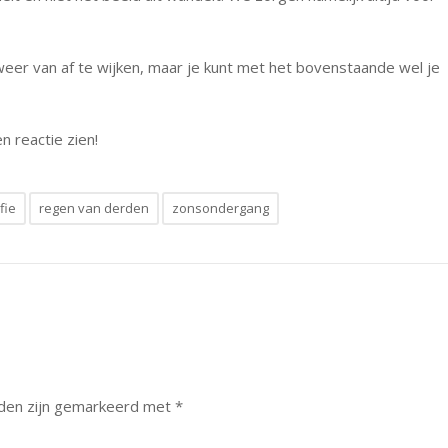
 weer van af te wijken, maar je kunt met het bovenstaande wel je
n reactie zien!
fie
regen van derden
zonsondergang
lden zijn gemarkeerd met
*