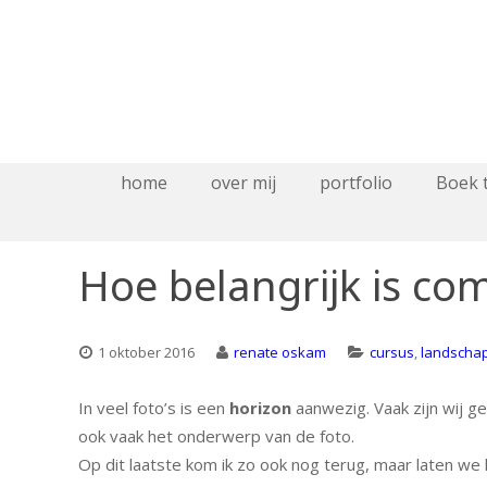
home
over mij
portfolio
Boek 
Hoe belangrijk is com
1 oktober 2016
renate oskam
cursus
,
landschap
In veel foto’s is een
horizon
aanwezig. Vaak zijn wij ge
ook vaak het onderwerp van de foto.
Op dit laatste kom ik zo ook nog terug, maar laten we