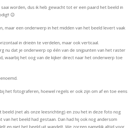
e saai worden, dus ik heb gewacht tot er een paard het beeld in
dig!! 😉
en, maar een onderwerp in het midden van het beeld levert vaak
rizontaal in drieën te verdelen, maar ook verticaal.
Zorg nu dat je onderwerp op één van de snijpunten van het raster
ld, waarbij het oog van de kijker direct naar het onderwerp toe
genoemd.
bij het fotograferen, hoewel regels er ook zijn om af en toe eens
et beeld (net als onze leesrichting) en zou het in deze foto nog
ant van het beeld had gestaan. Dan had hij ook nog andersom
t en niet het beeld uit wandelt. We zorgen namelijk altijd voor