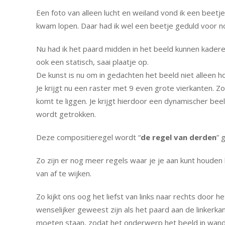
Een foto van alleen lucht en weiland vond ik een beetj
kwam lopen. Daar had ik wel een beetje geduld voor no
Nu had ik het paard midden in het beeld kunnen kader
ook een statisch, saai plaatje op.
De kunst is nu om in gedachten het beeld niet alleen ho
Je krijgt nu een raster met 9 even grote vierkanten. 
komt te liggen. Je krijgt hierdoor een dynamischer bee
wordt getrokken.
Deze compositieregel wordt “
de regel van derden
” 
Zo zijn er nog meer regels waar je je aan kunt houden 
van af te wijken.
Zo kijkt ons oog het liefst van links naar rechts door h
wenselijker geweest zijn als het paard aan de linkerk
moeten staan, zodat het onderwerp het beeld in wandel