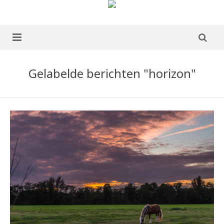
home
Gelabelde berichten "horizon"
over mij
portfolio
Boek te koop
blog
publicaties
ervaringen
contact