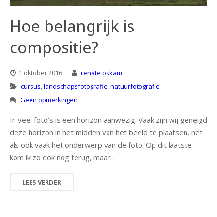
natuur
Hoe belangrijk is
compositie?
portret
architectuur
1 oktober 2016
renate oskam
cursus
,
landschapsfotografie
,
natuurfotografie
Geen opmerkingen
In veel foto’s is een horizon aanwezig. Vaak zijn wij geneigd
deze horizon in het midden van het beeld te plaatsen, net
als ook vaak het onderwerp van de foto. Op dit laatste
kom ik zo ook nog terug, maar…
LEES VERDER