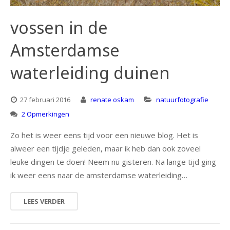
natuur
vossen in de
Amsterdamse
portret
waterleiding duinen
architectuur
27 februari 2016
renate oskam
natuurfotografie
2 Opmerkingen
Zo het is weer eens tijd voor een nieuwe blog. Het is
alweer een tijdje geleden, maar ik heb dan ook zoveel
leuke dingen te doen! Neem nu gisteren. Na lange tijd ging
ik weer eens naar de amsterdamse waterleiding…
LEES VERDER