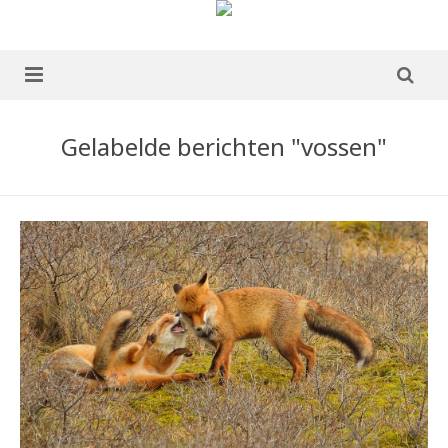
home
Gelabelde berichten "vossen"
over mij
portfolio
Boek te koop
blog
publicaties
ervaringen
contact