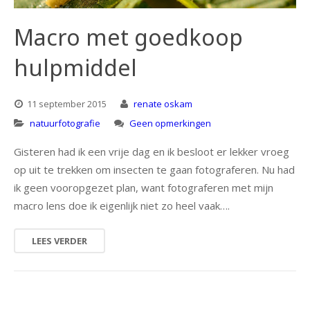
natuur
Macro met goedkoop
hulpmiddel
portret
architectuur
11 september 2015
renate oskam
natuurfotografie
Geen opmerkingen
Gisteren had ik een vrije dag en ik besloot er lekker vroeg
op uit te trekken om insecten te gaan fotograferen. Nu had
ik geen vooropgezet plan, want fotograferen met mijn
macro lens doe ik eigenlijk niet zo heel vaak….
LEES VERDER