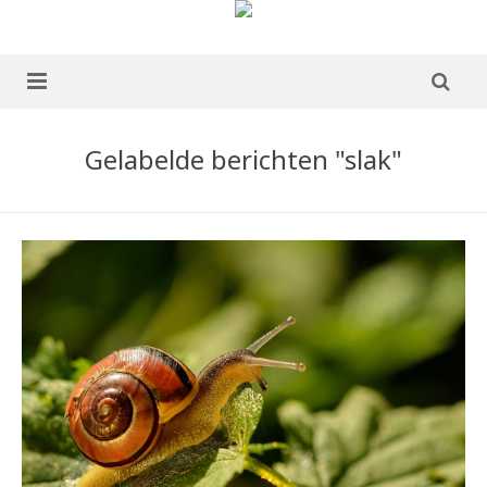
home
Gelabelde berichten "slak"
over mij
portfolio
Boek te koop
blog
publicaties
ervaringen
contact