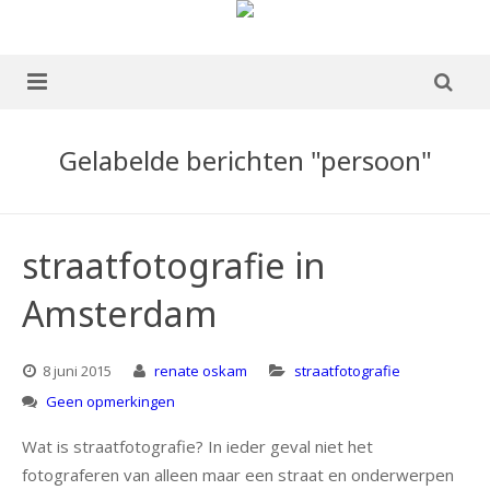
home
Gelabelde berichten "persoon"
over mij
portfolio
straatfotografie in
Boek te koop
Amsterdam
blog
8 juni 2015
renate oskam
straatfotografie
publicaties
Geen opmerkingen
ervaringen
Wat is straatfotografie? In ieder geval niet het
fotograferen van alleen maar een straat en onderwerpen
contact