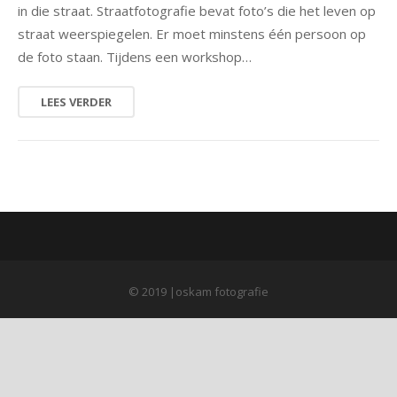
in die straat. Straatfotografie bevat foto’s die het leven op
straat weerspiegelen. Er moet minstens één persoon op
natuur
de foto staan. Tijdens een workshop…
portret
LEES VERDER
architectuur
© 2019 |oskam fotografie