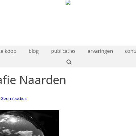
te koop
blog
publicaties
ervaringen
cont
rafie Naarden
op
Geen reacties
selfie
in
straatfotografie
Naarden