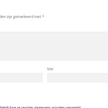
lden zijn gemarkeerd met
*
Site
Bekijk hoe je reactie-gegevens worden verwerkt
.