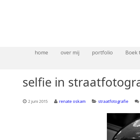
home
over mij
portfolio
Boek 
selfie in straatfotog
2 juni 2015
renate oskam
straatfotografie