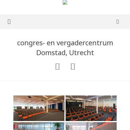
home
congres- en vergadercentrum
over mij
Domstad, Utrecht
portfolio
Boek te koop
blog
publicaties
ervaringen
contact