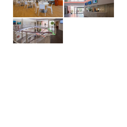
natuur
portret
architectuur