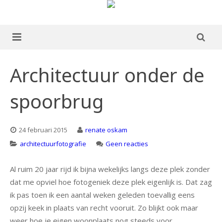
home
Architectuur onder de
over mij
spoorbrug
portfolio
Boek te koop
24 februari 2015
renate oskam
op
architectuurfotografie
Geen reacties
blog
Architectuur
onder
Al ruim 20 jaar rijd ik bijna wekelijks langs deze plek zonder
de
publicaties
dat me opviel hoe fotogeniek deze plek eigenlijk is. Dat zag
spoorbrug
ik pas toen ik een aantal weken geleden toevallig eens
ervaringen
opzij keek in plaats van recht vooruit. Zo blijkt ook maar
contact
weer hoe je eigen woonplaats nog steeds voor