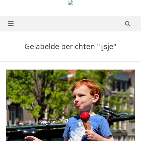
home
Gelabelde berichten "ijsje"
over mij
portfolio
Boek te koop
blog
publicaties
ervaringen
contact