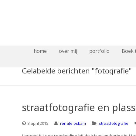
home
over mij
portfolio
Boek 
Gelabelde berichten "fotografie"
straatfotografie en plas
3 april 2015
renate oskam
straatfotografie
Lopend bij een rondleiding bij de Maeslantkering in Hoe