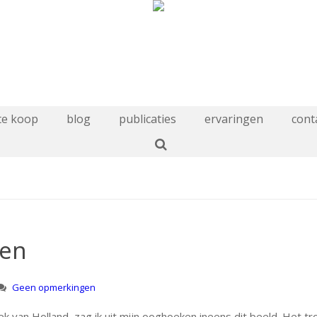
te koop
blog
publicaties
ervaringen
cont
sen
Geen opmerkingen
k van Holland, zag ik uit mijn ooghoeken ineens dit beeld. Het tr