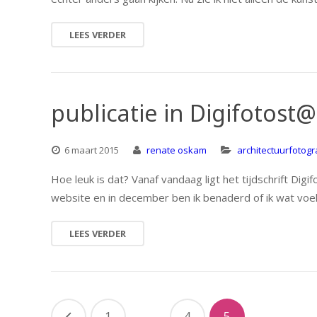
LEES VERDER
publicatie in Digifotost@
6 maart 2015
renate oskam
architectuurfotogr
Hoe leuk is dat? Vanaf vandaag ligt het tijdschrift Digi
website en in december ben ik benaderd of ik wat voel
LEES VERDER
1
…
4
5