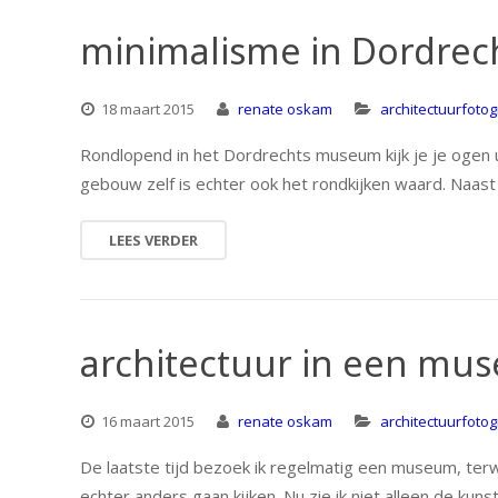
minimalisme in Dordre
18 maart 2015
renate oskam
architectuurfotog
Rondlopend in het Dordrechts museum kijk je je ogen ui
gebouw zelf is echter ook het rondkijken waard. Naast 
LEES VERDER
architectuur in een mus
16 maart 2015
renate oskam
architectuurfotog
De laatste tijd bezoek ik regelmatig een museum, terwi
echter anders gaan kijken. Nu zie ik niet alleen de ku