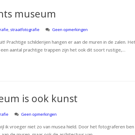
chts museum
rafie
,
straatfotografie
Geen opmerkingen
t! Prachtige schilderijen hangen er aan de muren in de zalen. He
een aantal prachtige trappen zijn het ook dit soort rustige,…
eum is ook kunst
rafie
Geen opmerkingen
jl ik vroeger niet zo van musea hield. Door het fotograferen ben 
nst aan de muren, maar ook de architectuur van…