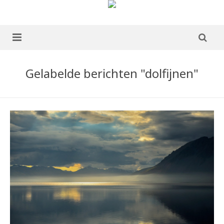
home
Gelabelde berichten "dolfijnen"
over mij
portfolio
Boek te koop
blog
publicaties
ervaringen
contact