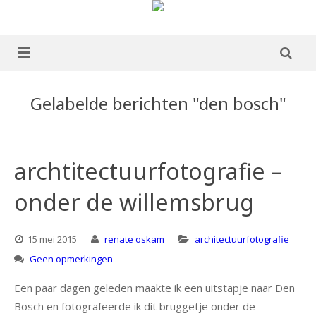
home
Gelabelde berichten "den bosch"
over mij
portfolio
archtitectuurfotografie –
Boek te koop
onder de willemsbrug
blog
15 mei 2015
renate oskam
architectuurfotografie
publicaties
Geen opmerkingen
ervaringen
Een paar dagen geleden maakte ik een uitstapje naar Den
Bosch en fotografeerde ik dit bruggetje onder de
contact