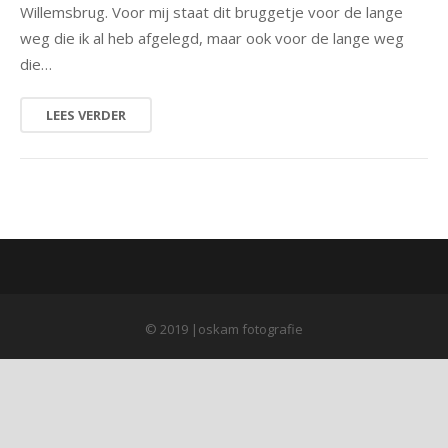
Willemsbrug. Voor mij staat dit bruggetje voor de lange
weg die ik al heb afgelegd, maar ook voor de lange weg
natuur
die…
portret
LEES VERDER
architectuur
© 2019 |oskam fotografie