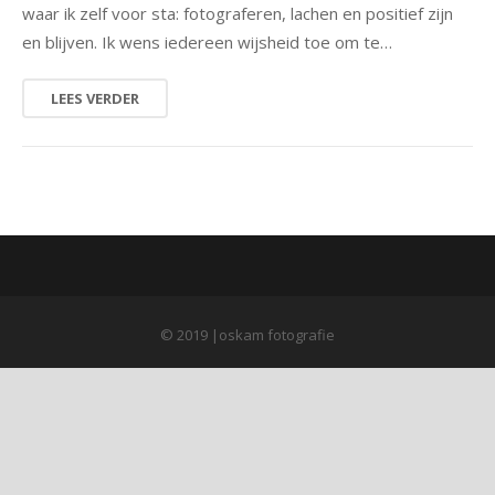
waar ik zelf voor sta: fotograferen, lachen en positief zijn
en blijven. Ik wens iedereen wijsheid toe om te…
natuur
portret
LEES VERDER
architectuur
© 2019 |oskam fotografie