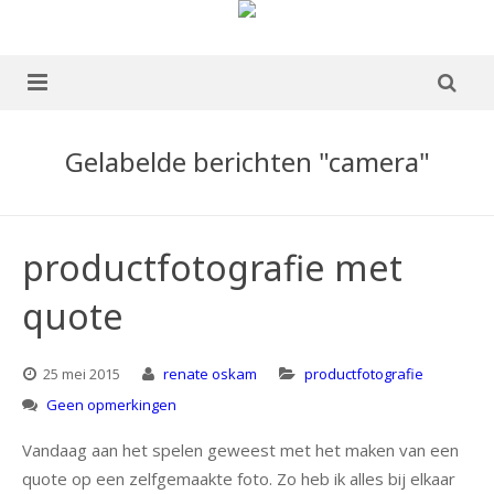
home
Gelabelde berichten "camera"
over mij
portfolio
productfotografie met
Boek te koop
quote
blog
25 mei 2015
renate oskam
productfotografie
publicaties
Geen opmerkingen
ervaringen
Vandaag aan het spelen geweest met het maken van een
quote op een zelfgemaakte foto. Zo heb ik alles bij elkaar
contact