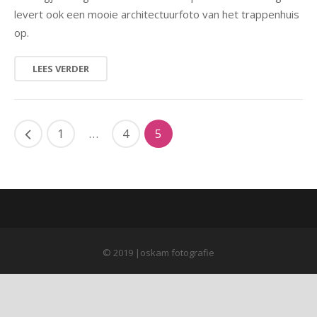
levert ook een mooie architectuurfoto van het trappenhuis
natuur
op.
portret
LEES VERDER
architectuur
1
…
4
5
© 2019 |oskam fotografie