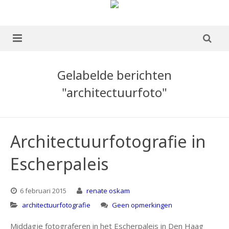
home
Gelabelde berichten
over mij
"architectuurfoto"
portfolio
Boek te koop
Architectuurfotografie in
blog
Escherpaleis
publicaties
6 februari 2015
renate oskam
ervaringen
architectuurfotografie
Geen opmerkingen
Middagje fotograferen in het Escherpaleis in Den Haag
contact