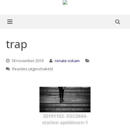
home
trap
over mij
18 november 2019
renate oskam
portfolio
voor
Reacties uitgeschakeld
trap
Boek te koop
blog
publicaties
ervaringen
20191102- DSC0844-
station apeldoorn-1
contact