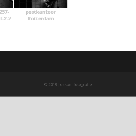
257-
postkantoor
t-2-2
Rotterdam
© 2019 |oskam fotografie