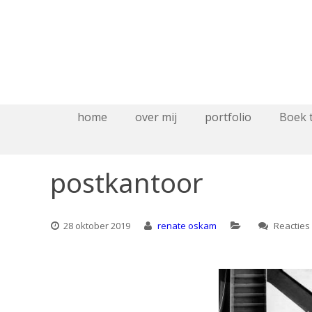
home
over mij
portfolio
Boek 
postkantoor
28 oktober 2019
renate oskam
Reacties