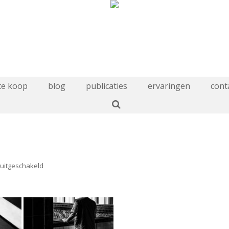
te koop
blog
publicaties
ervaringen
cont
voor
 uitgeschakeld
postkantoor