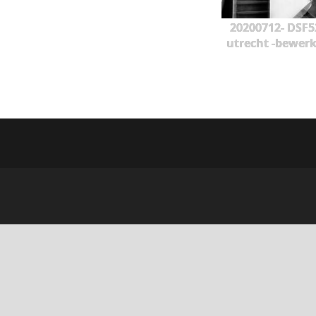
20200712- DSF5
utrecht -bewerk