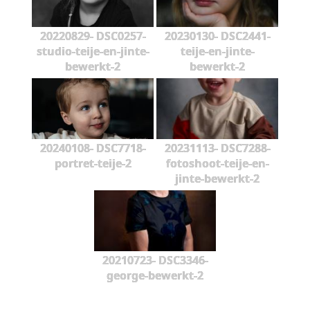
20220829- DSC0257-
20230130- DSC2441-
studio-teije-en-jinte-
teije-en-jinte-
bewerkt-2
bewerkt-2
20240108- DSC7718-
20231113- DSC7288-
portret-teije-2
fotoshoot-teije-en-
jinte-bewerkt-2
20210723- DSC3346-
george-bewerkt-2