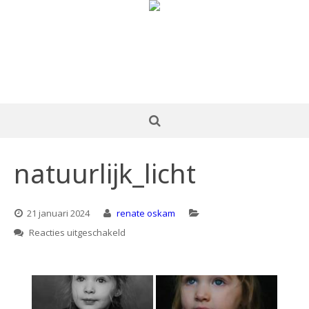
natuurlijk_licht
21 januari 2024
renate oskam
voor
Reacties uitgeschakeld
natuurlijk_licht