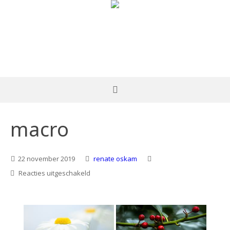
macro
22 november 2019
renate oskam
voor
Reacties uitgeschakeld
macro