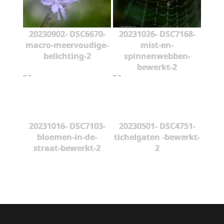
20230902- DSC6670-
20231026- DSC7168-
macro-meervoudige-
mist-en-
belichting-2
spinnenwebben-
bewerkt-2
20231016- DSC7103-
20230501- DSC4751-
bloemen-in-de-
tichelgaten -bewerkt-
straat-bewerkt-2
2