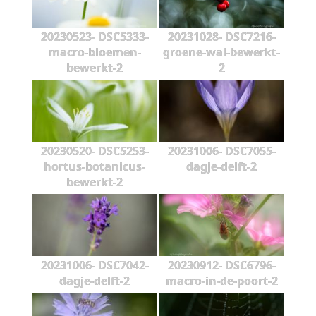
20230523- DSC5333-
20231028- DSC7216-
macro-bloemen-
groene-wal-bewerkt-
bewerkt-2
2
20230520- DSC5253-
20231006- DSC7055-
hortus-botanicus-
dagje-delft-2
bewerkt-2
20231006- DSC7042-
20230912- DSC6796-
dagje-delft-2
macro-in-de-poort-2