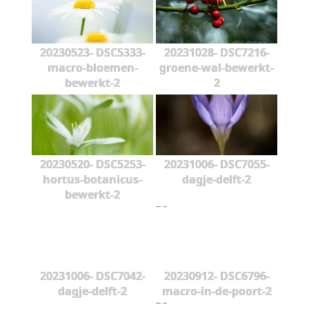
20230523- DSC5333-
20231028- DSC7216-
macro-bloemen-
groene-wal-bewerkt-
bewerkt-2
2
20230520- DSC5253-
20231006- DSC7055-
hortus-botanicus-
dagje-delft-2
bewerkt-2
20231006- DSC7042-
20230912- DSC6796-
dagje-delft-2
macro-in-de-poort-2