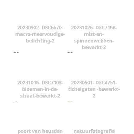
20230902- DSC6670-
20231026- DSC7168-
macro-meervoudige-
mist-en-
belichting-2
spinnenwebben-
bewerkt-2
20231016- DSC7103-
20230501- DSC4751-
bloemen-in-de-
tichelgaten -bewerkt-
straat-bewerkt-2
2
poort van heusden
natuurfotografie