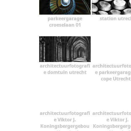
parkeergarage
station utrec
croeselaan 01
architectuurfotografi
architectuurfoto
e domtuin utrecht
e parkeergarag
cope Utrecht
architectuurfotografi
architectuurfoto
e Viktor J.
e Viktor J.
Koningsbergergebou
Koningsberger