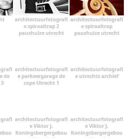
ht
architectuurfotografi
architectuurfotografi
e spiraaltrap 2
e spiraaltrap
paushuize utrecht
paushuize utrecht
grafi
architectuurfotografi
architectuurfotografi
e de
e parkeergarage de
e utrechts archief
 3
cope Utrecht 1
grafi
architectuurfotografi
architectuurfotografi
e Viktor J.
e Viktor J.
gebou
Koningsbergergebou
Koningsbergergebou