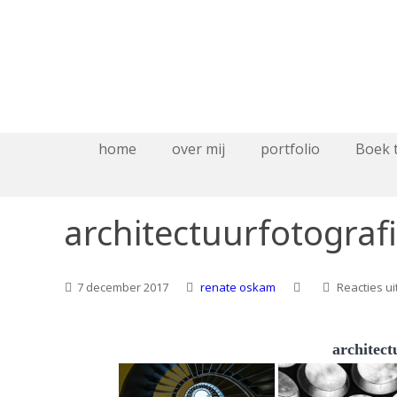
home
over mij
portfolio
Boek 
architectuurfotograf
7 december 2017
renate oskam
Reacties u
architect