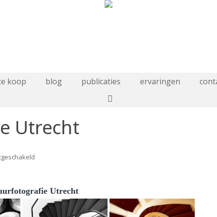
te koop
blog
publicaties
ervaringen
cont
ie Utrecht
voor
itgeschakeld
architectuurfotografie
Utrecht
uurfotografie Utrecht