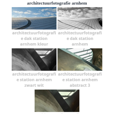
architectuurfotografie arnhem
architectuurfotografi
architectuurfotografi
e dak station
e dak station
arnhem kleur
arnhem
architectuurfotografi
architectuurfotografi
e station arnhem
e station arnhem
zwart wit
abstract 3